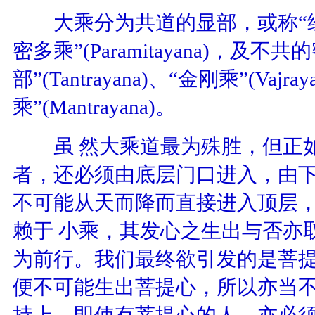
大乘分为共道的显部，或称“经
密多乘”
(Paramitayana)
，及不共的
部”
(Tantra
yana)
、“金刚乘”
(Vajray
乘”
(Mantrayana)
。
虽 然大乘道最为殊胜，但正如
者，还必须由底层门口进入，由
不可能从天而降而直接进入顶层
赖于 小乘，其发心之生出与否亦
为前行。我们最终欲引发的是菩
便不可能生出菩提心，所以亦当
持上，即使有菩提心的人，亦必