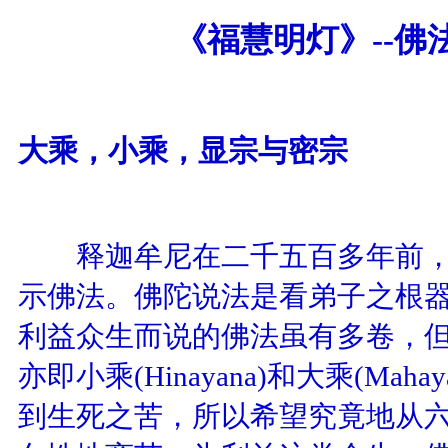
《
福慧明灯
》
--
大乘，小乘，显宗与密宗
释迦牟尼在二千五百多年前，
示佛法。佛陀说法是看弟子之根
利益众生而说的佛法虽有多卷，
亦即小乘
(Hinayana)
和大乘
(Mahay
到生死之苦，所以希望究竟地从