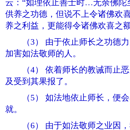
云：“如理依止善士时…无余佛陀
供养之功德，但说不上令诸佛欢
养之利益，更能得令诸佛欢喜之
（
3
）
由于依止师长之功德力
加害如法敬师的人。
（
4
）
依着师长的教诫而止恶
及受到其果报了。
（
5
）
如法地依止师长，便会
就。
（
6
）
由于如法敬师之业因，