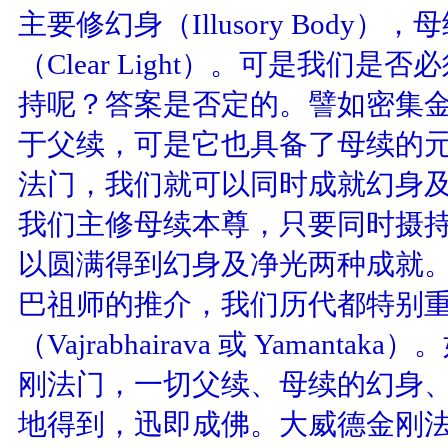
主要修幻身（
Illusory Body
），母
（
Clear Light
）。可是我们是否必
持呢？答案是否定的。譬如密集
于父续，可是它也具备了母续的
法门，我们就可以同时成就幻身
我们主修母续本尊，只要同时摄
以圆满得到幻身及净光两种成就
巴祖师的推介，我们历代都特别
（
Vajrabhairava
或
Yamantaka
）。
刚法门，一切父续、母续的幻身
地得到，迅即成佛。大威德金刚