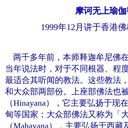
摩诃无上瑜伽
1999
年
12
月讲于香港佛
两千多年前，本师释迦牟尼佛
当年说法时，对于不同根器、程
最适合其听闻的教法。这些教法
和大众部两部份。上座部佛法也
（
Hinayana
），它主要弘扬于现
甸等国家；大众部佛法又称为「
（
Mahayana
），主要弘扬于西藏