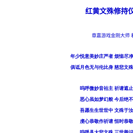
红黄文殊修持
章嘉游戏金刚大师 
年少悦意美妙庄严者 烦恼尽
俱诋月色无与伦比身 慈悲文
呜呼微妙音祜主 祈请遮
恶心虽如梦幻般 今后绝
吾愿生生世世中 文殊于
虔心恭敬作祈请 恒时恭
呜呼具大悲文殊 三世善