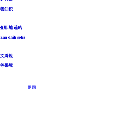
航善知识
渣那 地 疏哈
ana dhih soha
尊文殊境
同等果境
返回