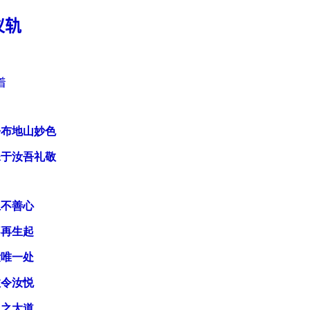
仪轨
着
净布地山妙色
殊于汝吾礼敬
止不善心
不再生起
汝唯一处
敬令汝悦
识之大道