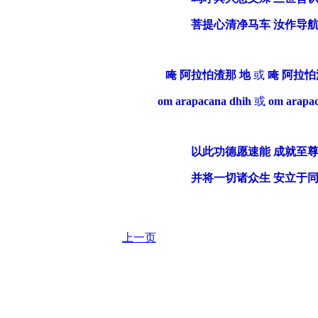
菩提心清净马车 汝作导
唵 阿拉怕渣那 地
或
唵 阿拉怕
om arapacana dhih
或
om arapac
以此功德愿速能 成就至
并将一切诸众生 安立于
上一页