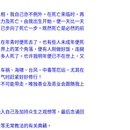
之相，我自己亦不例外。在死亡来临时，再
业力及死亡。由我出生开始，便一天比一天
又已步向了死亡一步。既然死亡是必然的前
人在年青时便死去了，也有些人未成年便死
世界上的某个角落，便有人刚做好饭，连碗
许多人死了。也许我明年便已不在世上，又
、车祸、海啸、台风、中毒等厄运，尤其在
口气时赶紧好好修行！
亦不可能带走，唯独善业及恶业会跟随我上
入自己及加持众生之观想等，最后念诵回
等无常教法的有关典籍。