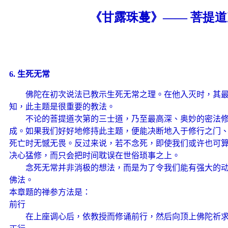
《甘露珠蔓》—— 菩提
6.
生死无常
佛陀在初次说法已教示生死无常之理。在他入灭时，其
知，此主题是很重要的教法。
不论的菩提道次第的三士道，乃至最高深、奥妙的密法修
成。如果我们好好地修持此主题，便能决断地入于修行之门
死亡时无憾无畏。反过来说，若不念死，即使我们或许也可
决心猛修，而只会把时间耽误在世俗琐事之上。
念死无常并非消极的想法，而是为了令我们能有强大的动
佛法。
本章题的禅参方法是：
前行
在上座调心后，依教授而修诵前行，然后向顶上佛陀祈求