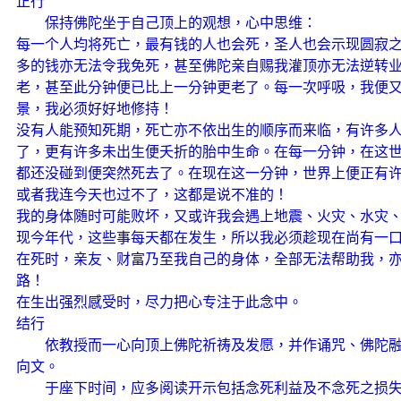
正行
保持佛陀坐于自己顶上的观想，心中思维：
每一个人均将死亡，最有钱的人也会死，圣人也会示现圆寂
多的钱亦无法令我免死，甚至佛陀亲自赐我灌顶亦无法逆转
老，甚至此分钟便已比上一分钟更老了。每一次呼吸，我便
景，我必须好好地修持！
没有人能预知死期，死亡亦不依出生的顺序而来临，有许多
了，更有许多未出生便夭折的胎中生命。在每一分钟，在这
都还没碰到便突然死去了。在现在这一分钟，世界上便正有
或者我连今天也过不了，这都是说不准的！
我的身体随时可能败坏，又或许我会遇上地震、火灾、水灾
现今年代，这些事每天都在发生，所以我必须趁现在尚有一
在死时，亲友、财富乃至我自己的身体，全部无法帮助我，
路！
在生出强烈感受时，尽力把心专注于此念中。
结行
依教授而一心向顶上佛陀祈祷及发愿，并作诵咒、佛陀融
向文。
于座下时间，应多阅读开示包括念死利益及不念死之损失