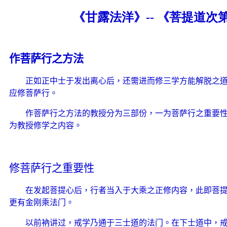
《甘露法洋》-- 《菩提道
作菩萨行之方法
正如正中士于发出离心后，还需进而修三学方能解脱之
应修菩萨行。
作菩萨行之方法的教授分为三部份，一为菩萨行之重要
为教授修学之内容。
修菩萨行之重要性
在发起菩提心后，行者当入于大乘之正修内容，此即菩
更有金刚乘法门。
以前衲讲过，戒学乃通于三士道的法门。在下士道中，