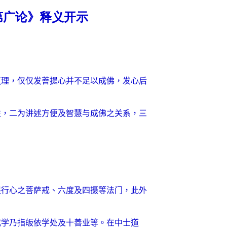
次第广论》释义开示
道理，仅仅发菩提心并不足以成佛，发心后
性，二为讲述方便及智慧与成佛之关系，三
提行心之菩萨戒、六度及四摄等法门，此外
戒学乃指皈依学处及十善业等。在中士道