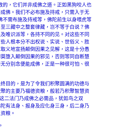
教的，它们并非成佛之道。正如黑狗咬人也
碍成佛。我们不必布施及持戒，只需入于无
佛不需布施及持戒等，佛陀前生以身喂虎等
乃至三藏中之整套律藏，岂不等于白说？佛
派及唯识派等，各持不同的见。对这些不同
有些人根本分不出权说、实说、世俗义、胜
章取义地宣扬颠倒因果之见解，这是十分愚
切莫堕入颠倒因果的邪见，否则等同自断慧
修无分别念便能成佛，正是一种很可怕、很
最终目的，是为了令我们积聚圆满的功德与
积聚的主要乃福德资粮，般若乃积聚智慧资
。这二法门乃成佛之必需品，犹如鸟之双
佛陀有法身、报身及应化身三身，后二身乃
之资粮。
。