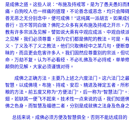
是成佛之道。这些人说：“布施及持戒等，是为了愚夫愚妇而
痛，白狗咬人也一样痛的道理，不论善念或恶念，均只会障
善无恶之无分别念中，便可成佛！”这纯属一派胡言。如果成
善行，岂不等同白做？佛陀之众多有关布施及持戒之开示，
教有许多宗派及见解，譬如说大乘有中观应成派、中观自续
之见解，我们必须尊重，因为它们都是佛陀的教法。可是，
义、了义及不了义之教法，他们只取佛经中之某几句，便断
昧的，而且更会危害许多人。我们固然应尊重别的宗派，但
命，万劫不复。认为不必看经、不必礼佛及不必持戒，单单
颠倒的见解，大家必须谨慎对待。
成佛之正确方法，主要乃上述之六度法门。这六法门之
智慧，以成佛境。布施、持戒、安忍、精进及禅定五者，所
粮的方法。前五度又称为“方便法门”，后一称为“智慧法门”
翅，若缺其一便飞不起来。技术性一点来说的话，我们知道
佛之色身，而智慧及福德二者，分别是成就佛之法身及色身
总括来说，成佛必须方便及智慧俱全，否则不能达成目的