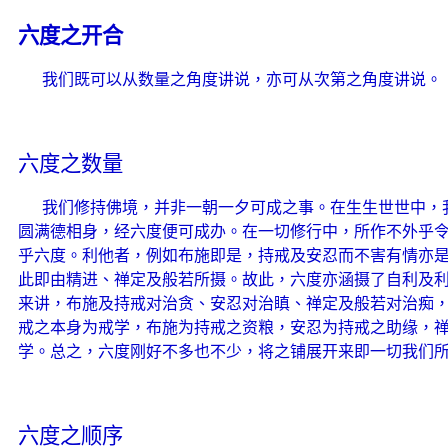
六度之开合
我们既可以从数量之角度讲说，亦可从次第之角度讲说。
六度之数量
我们修持佛境，并非一朝一夕可成之事。在生生世世中，
圆满德相身，经六度便可成办。在一切修行中，所作不外乎
乎六度。利他者，例如布施即是，持戒及安忍而不害有情亦
此即由精进、禅定及般若所摄。故此，六度亦涵摄了自利及
来讲，布施及持戒对治贪、安忍对治瞋、禅定及般若对治痴
戒之本身为戒学，布施为持戒之资粮，安忍为持戒之助缘，
学。总之，六度刚好不多也不少，将之铺展开来即一切我们
六度之顺序