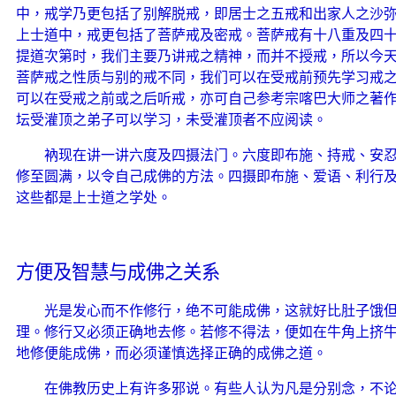
中，戒学乃更包括了别解脱戒，即居士之五戒和出家人之沙
上士道中，戒更包括了菩萨戒及密戒。菩萨戒有十八重及四
提道次第时，我们主要乃讲戒之精神，而并不授戒，所以今
菩萨戒之性质与别的戒不同，我们可以在受戒前预先学习戒
可以在受戒之前或之后听戒，亦可自己参考宗喀巴大师之著作
坛受灌顶之弟子可以学习，未受灌顶者不应阅读。
衲现在讲一讲六度及四摄法门。六度即布施、持戒、安
修至圆满，以令自己成佛的方法。四摄即布施、爱语、利行
这些都是上士道之学处。
方便及智慧与成佛之关系
光是发心而不作修行，绝不可能成佛，这就好比肚子饿
理。修行又必须正确地去修。若修不得法，便如在牛角上挤
地修便能成佛，而必须谨慎选择正确的成佛之道。
在佛教历史上有许多邪说。有些人认为凡是分别念，不