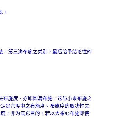
说。
法，第三讲布施之类别，最后给予结论性的
是布施度，亦即圆满布施，这与小乘布施之
一定是六度中之布施度。布施度的取决性关
施度，非为其它目的。若以大乘心布施即使