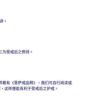
讲。
三为受戒后之修持。
师着有《菩萨戒品释》，我们可自行阅读或
解，这样便能有利于受戒后之护戒。