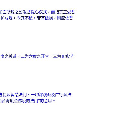
前面所说之誓发菩提心仪式，而指真正受菩
守护戒规，令其不破。若有破损，则应依菩
六度之关系，二为六度之开合，三为其修学
方便及智慧法门、一切深观派及广行派法
由苦海度至佛境的法门”的意思。