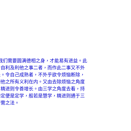
我们需要圆满德相之身，才能易有进益。此
令自利及利他之事二者，而作此二事又不外
是。令自己成熟者，不外乎欲令烦恼断除，
利他之所有义利在内。又由去除烦恼之角度
，精进则令善增长。由三学之角度去看，持
禅定便是定学，般若是慧学，精进则通于三
所需之法。