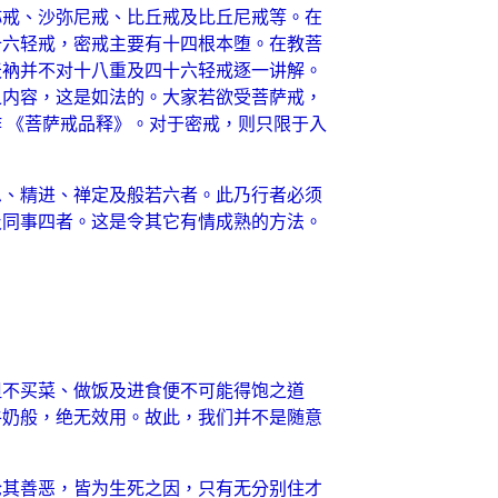
弥戒、沙弥尼戒、比丘戒及比丘尼戒等。在
十六轻戒，密戒主要有十四根本堕。在教菩
天衲并不对十八重及四十六轻戒逐一讲解。
之内容，这是如法的。大家若欲受菩萨戒，
 《菩萨戒品释》。对于密戒，则只限于入
忍、精进、禅定及般若六者。此乃行者必须
及同事四者。这是令其它有情成熟的方法。
但不买菜、做饭及进食便不可能得饱之道
牛奶般，绝无效用。故此，我们并不是随意
论其善恶，皆为生死之因，只有无分别住才