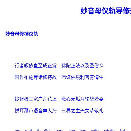
妙音母仪轨导修
妙音母修持仪轨
行者皈依直至成正觉 佛陀正法以及圣僧众
因作布施等诸修持故 愿证佛境利普有情生
妙智极其宽广莲花上 悲心无垢月轮垫妙姿
悦耳葫芦语音声大海 三界之主天女恭敬礼
om
pari
ti
dhi
luawi
me
hari
saita
trisrita
hri