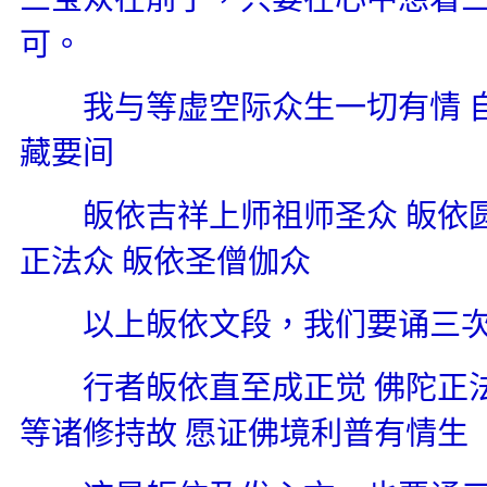
可。
我与等虚空际众生一切有情
藏要间
皈依吉祥上师祖师圣众
皈依
正法众
皈依圣僧伽众
以上皈依文段，我们要诵三次
行者皈依直至成正觉
佛陀正
等诸修持故
愿证佛境利普有情生