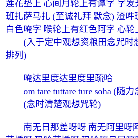
莲花垫上 心间月轮上有谭字 字发
班扎萨马扎
(
至诚礼拜 默念
)
渣吽
白色唵字 喉轮上有红色阿字 心
(
入于定中观想资粮田念咒时
排列
)
唵达里度达里度里疏哈
om tare tuttare ture soha (
随力
(
念时清楚观想咒轮
)
南无日那差呀呀 南无阿里呀阿