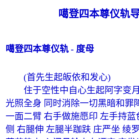
噶登四本尊仪轨
噶登四本尊仪轨
-
度母
(
首先生起皈依和发心
)
住于空性中自心生起阿字变月轮
光照全身 同时消除一切黑暗和罪障
一面二臂 右手做施愿印 左手持
侧 右腿伸 左腿半跏趺 庄严坐 绫