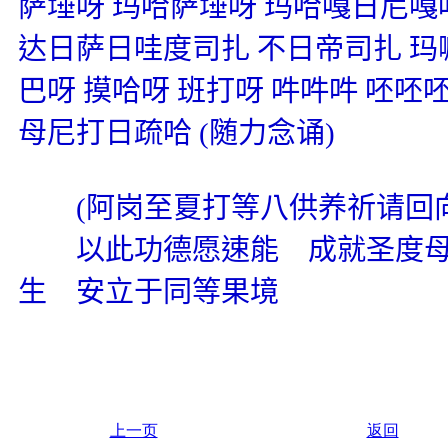
萨埵呀 玛哈萨埵呀 玛哈嘎日尼嘎呀
达日萨日哇度司扎 不日帝司扎 玛
巴呀 摸哈呀 班打呀 吽吽吽 呸呸
母尼打日疏哈
(
随力念诵
)
(
阿岗至夏打等八供养祈请回
以此功德愿速能 成就圣度母
生 安立于同等果境
上一页
返回