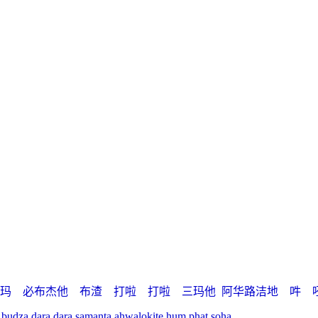
玛 必布杰他 布渣 打啦 打啦 三玛他
阿华路洁地 吽 
 budza dara dara samanta ahwalokite hum phat soha