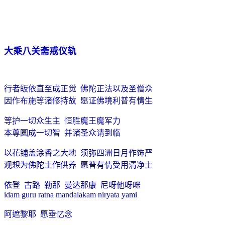
大乘八关斋戒仪轨
行者皈依直至成正觉
佛陀正法以及圣僧众
因作布施等诸修持故
愿证佛境利普有情生
等护一切众生主
恒胜魔王魔军力
本尊圆成一切智
并诸圣众请到临
以花铺盖涂香之大地
须弥四洲日月作饰严
观想为佛陀土作供养
愿普有情受用清净土
依登
古路
勒那
曼达那康
尼呀他呀咪
idam guru ratna mandalakam niryata yami
阿遮黎耶
愿垂忆念