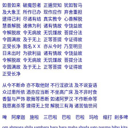
如昔如来
破魔怨者
正遍觉知
犹如智马
及大象王
所作已办
现作应作
弃舍重担
逮得己利
尽诸有结
真实教令
心善解脱
慧善解脱
诸佛为利
诸有情故
令饶益故
令解脱故
令无病故
无饥馑故
菩提分法
令圆满故
及于无上
正等菩提
令证得故
正受长净
我名ＸＸ
亦从今时
乃至明旦
日未出时
为欲利益
诸有情故
令饶益故
令解脱故
令无病故
无饥馑故
菩提分法
令圆满故
及于无上
正等菩提
令证得故
正受长净
从今不断命 亦不取他财 不行淫欲法 及不说妄语
众过患所依 酒亦应当断 不坐高广床 及不非时食
香鬘与严饰 歌舞等悉断 如诸阿罗汉 不作断命等
我愿离杀等 速得无上觉 解脱三有海 诸苦恼世间
唵 阿摩迦 施啦 三巴啦 巴啦 巴啦 玛哈 缩打
剎多啤
om ahmoga shila sambara bara bara maha shuda sato payma bibu kita