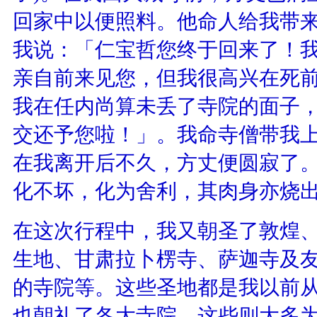
回家中以便照料。他命人给我带
我说：「仁宝哲您终于回来了！
亲自前来见您，但我很高兴在死
我在任内尚算未丢了寺院的面子
交还予您啦！」。我命寺僧带我
在我离开后不久，方丈便圆寂了
化不坏，化为舍利，其肉身亦烧
在这次行程中，我又朝圣了敦煌
生地、甘肃拉卜楞寺、萨迦寺及
的寺院等。这些圣地都是我以前
也朝礼了各大寺院，这些则大多