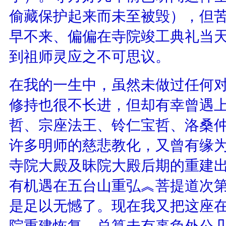
偷藏保护起来而未至被毁），但
早不来、偏偏在寺院竣工典礼当
到祖师灵应之不可思议。
在我的一生中，虽然未做过任何
修持也很不长进，但却有幸曾遇
哲、宗座法王、铃仁宝哲、洛桑
许多明师的慈悲教化，又曾有缘
寺院大殿及昧院大殿后期的重建
有机遇在五台山重弘︽菩提道次
是足以无憾了。现在我又把这座
院重建恢复，总算未有辜负外公