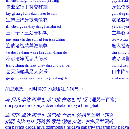
rin chen tra gi nor bu bum pa sang
pay ma tra
事业空行手持交杵鼬
身色依
lay gi tra gi cha dzam neu le nam
gam dog ri
宝饰庄严身披绸缎衣
双足右
rin chen gyen dray dar gi na zha sol
ye kum yon
三种子字三处善标帜
主尊心
nay sum yig dru sum gi leg tsan zhing
tso wo tug
迎请诸智慧尊灌顶尊
融入授
ye she pa dang wang lha chan drang de
tim zhing 
奉献清净无垢八德水
成珍珠
tsang zhing dri mey chay dan chu pul wa
mu tig tren
息灭病痛具足大安乐
口中降
gu gang zhug ngu zhi zhing de dang dan
zhel nay m
如是观想，同时将净水缓缓注入铜盘中
唵 贝玛 卓达 阿里也 珍巴拉 舍达也 吽 呸
（诵咒一百遍）
om payma droda arya dzambhala hridaya hum phat
唵 贝玛 卓达 阿里也 珍巴拉 舍达也 沙拍里华那（阿金
拍阴 布比 杜比 阿路祈 紧地 湼地 实达）拍的叉吽疏哈
om payma droda arya dzambhala hridaya sapariwara(argham/ padya