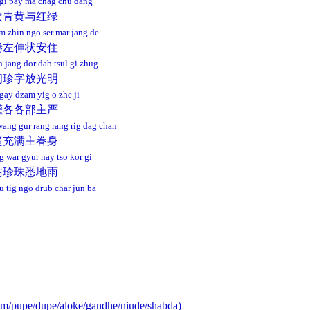
 gi pay ma chag chu dang
次青黄与红绿
m zhin ngo ser mar jang de
蜷左伸状安住
 jang dor dab tsul gi zhug
间珍字放光明
 gay dzam yig o zhe ji
灌各各部主严
wang gur rang rang rig dag chan
鬘充满主眷身
g war gyur nay tso kor gi
澍珍珠悉地雨
u tig ngo drub char jun ba
m/pupe/dupe/aloke/gandhe/niude/shabda)