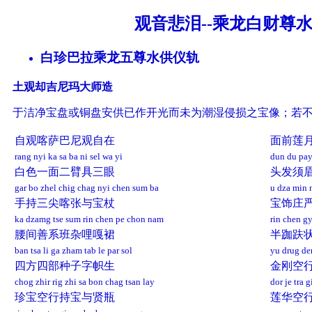
观音悲泪--乘龙白财尊
白珍巴拉乘龙五尊水供仪轨
土观却吉尼玛大师造
于洁净宝盘或铜盘安供已作开光而未为潮湿侵损之宝像；若
自观喀萨巴尼观自在
面前莲
rang nyi ka sa ba ni sel wa yi
dun du pay
白色一面二臂具三眼
头发须
gar bo zhel chig chag nyi chen sum ba
u dza min m
手持三尖喀张与宝杖
宝饰庄
ka dzamg tse sum rin chen pe chon nam
rin chen g
腰间善系班杂哩嘎裙
半跏趺
ban tsa li ga zham tab le par sol
yu drug de
四方四部种子字帜生
金刚空
chog zhir rig zhi sa bon chag tsan lay
dor je tra 
珍宝空行持宝与贤瓶
莲华空