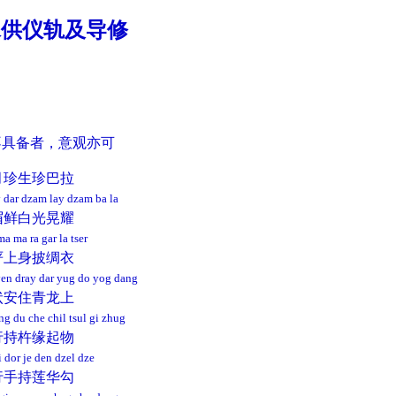
水供仪轨及导修
不具备者，意观亦可
月珍生珍巴拉
 dar dzam lay dzam ba la
眉鲜白光晃耀
a ma ra gar la tser
严上身披绸衣
yen dray dar yug do yog dang
状安住青龙上
ng du che chil tsul gi zhug
行持杵缘起物
gi dor je den dzel dze
行手持莲华勾