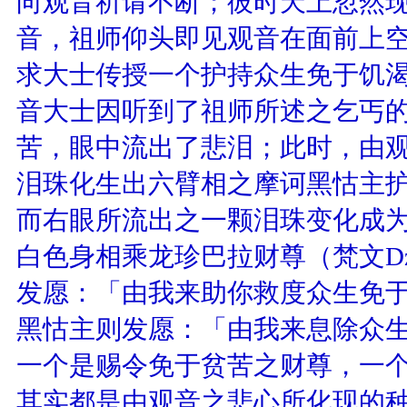
向观音祈请不断；彼时天上忽然
音，祖师仰头即见观音在面前上
求大士传授一个护持众生免于饥
音大士因听到了祖师所述之乞丐
苦，眼中流出了悲泪；此时，由
泪珠化生出六臂相之摩诃黑怙主护法（
而右眼所流出之一颗泪珠变化成
白色身相乘龙珍巴拉财尊（梵文Dza
发愿：「由我来助你救度众生免
黑怙主则发愿：「由我来息除众
一个是赐令免于贫苦之财尊，一
其实都是由观音之悲心所化现的