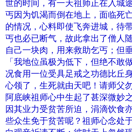
世的时间，有一天祖师正在入城
丐因为饥渴而倒在地上，面临死
的情况，心料即使飞奔进城，待
丐也必已断气，故此拿出了僧人
自己一块肉，用来救助乞丐；但
「我地位虽极为低下，但绝不敢
况食用一位受具足戒之功德比丘
心领了，生死就由天吧！请师父
阿底峡祖师心中生起了甚深微妙
因其业力受贫苦所迫，涓滴饮食
些众生免于贫苦呢？祖师心念处