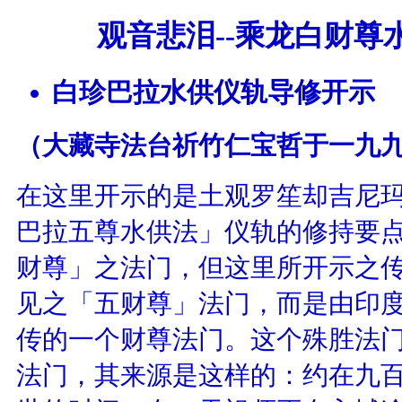
观音悲泪--乘龙白财尊
白珍巴拉水供仪轨导修开示
（大藏寺法台祈竹仁宝哲于一九
在这里开示的是土观罗笙却吉尼
巴拉五尊水供法」仪轨的修持要
财尊」之法门，但这里所开示之
见之「五财尊」法门，而是由印
传的一个财尊法门。这个殊胜法
法门，其来源是这样的：约在九